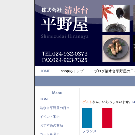
HOME
shopのトップ
ブログ清水台平野屋の日
Menu
HOME
ゲスト
さん、いらっしゃいませ。
清水台平野屋の日々
イベント案内
おすすめの商品
フランス
カートを見る