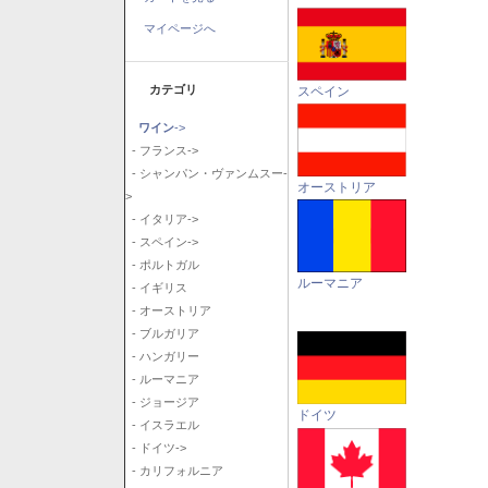
マイページへ
カテゴリ
スペイン
ワイン
->
- フランス->
- シャンパン・ヴァンムスー-
オーストリア
>
- イタリア->
- スペイン->
- ポルトガル
ルーマニア
- イギリス
- オーストリア
- ブルガリア
- ハンガリー
- ルーマニア
- ジョージア
ドイツ
- イスラエル
- ドイツ->
- カリフォルニア