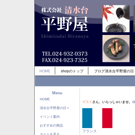
HOME
shopのトップ
ブログ清水台平野屋の日
Menu
HOME
ゲスト
さん、いらっしゃいませ。
清水台平野屋の日々
イベント案内
おすすめの商品
フランス
カートを見る