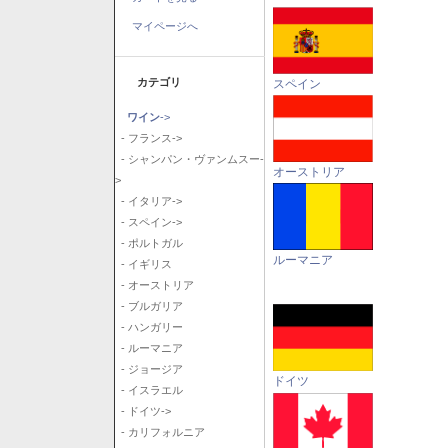
マイページへ
カテゴリ
スペイン
ワイン
->
- フランス->
- シャンパン・ヴァンムスー-
オーストリア
>
- イタリア->
- スペイン->
- ポルトガル
ルーマニア
- イギリス
- オーストリア
- ブルガリア
- ハンガリー
- ルーマニア
- ジョージア
ドイツ
- イスラエル
- ドイツ->
- カリフォルニア