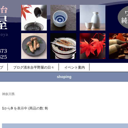
ップ
ブログ清水台平野屋の日々
イベント案内
shoping
神奈川県
1
から
9
を表示中 (商品の数:
9
)