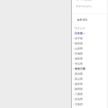
マイページへ
カテゴリ
ワイン->
日本酒
->
- 岩手県
- 秋田県
- 山形県
- 宮城県
- 福島県
- 埼玉県
- 神奈川県
- 新潟県
- 富山県
- 福井県
- 静岡県
- 三重県
- 奈良県
- 大阪府