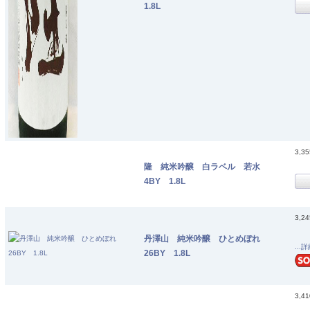
1.8L
3,3
隆 純米吟醸 白ラベル 若水
4BY 1.8L
3,2
丹澤山 純米吟醸 ひとめぼれ
...
26BY 1.8L
3,4