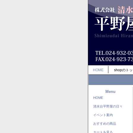
HOME
shopのト
Menu
HOME
清水台平野屋の日々
イベント案内
おすすめの商品
カートを見る