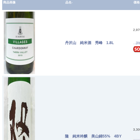
商品画像
品名-
価格
2,9
丹沢山 純米酒 秀峰 1.8L
...
3,3
隆 純米吟醸 美山錦55% 4BY