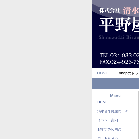
HOME
shopのト
Menu
HOME
清水台平野屋の日々
イベント案内
おすすめの商品
カートを見る