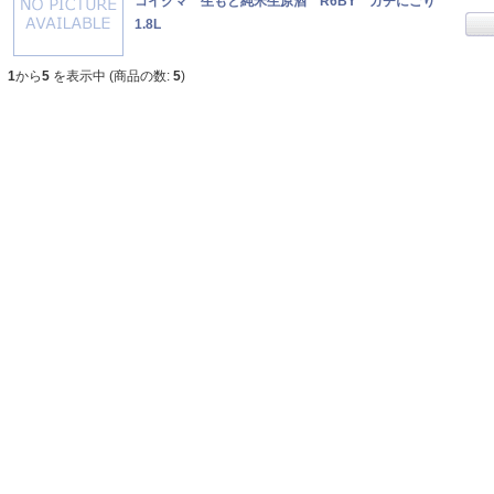
コイクマ 生もと純米生原酒 R6BY ガチにごり
1.8L
1
から
5
を表示中 (商品の数:
5
)