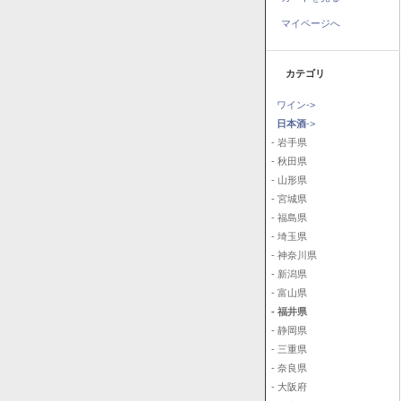
マイページへ
カテゴリ
ワイン->
日本酒
->
- 岩手県
- 秋田県
- 山形県
- 宮城県
- 福島県
- 埼玉県
- 神奈川県
- 新潟県
- 富山県
- 福井県
- 静岡県
- 三重県
- 奈良県
- 大阪府