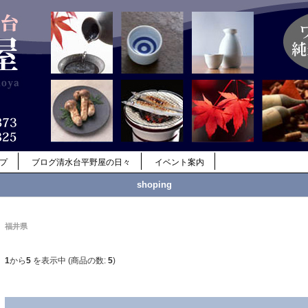
ップ
ブログ清水台平野屋の日々
イベント案内
shoping
福井県
1
から
5
を表示中 (商品の数:
5
)