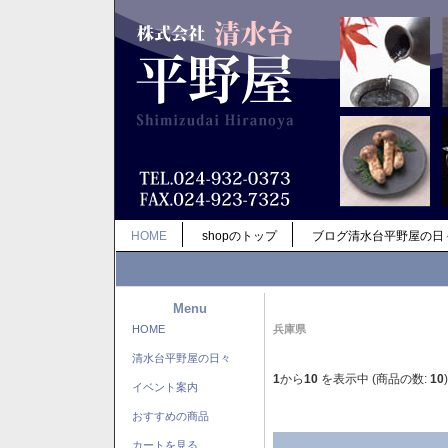
HOME
shopのトップ
ブログ清水台平野屋の日
Menu
HOME
兵庫県
清水台平野屋の日々
1
から
10
を表示中 (商品の数:
10
)
イベント案内
おすすめの商品
カートを見る