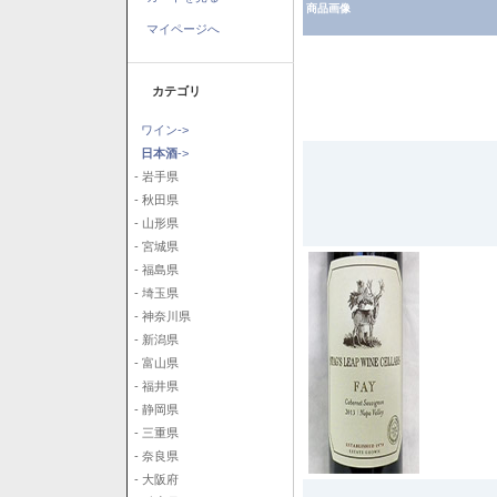
商品画像
マイページへ
カテゴリ
ワイン->
日本酒
->
- 岩手県
- 秋田県
- 山形県
- 宮城県
- 福島県
- 埼玉県
- 神奈川県
- 新潟県
- 富山県
- 福井県
- 静岡県
- 三重県
- 奈良県
- 大阪府