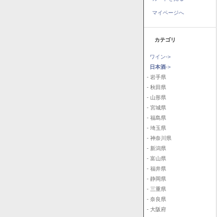
マイページへ
カテゴリ
ワイン->
日本酒
->
- 岩手県
- 秋田県
- 山形県
- 宮城県
- 福島県
- 埼玉県
- 神奈川県
- 新潟県
- 富山県
- 福井県
- 静岡県
- 三重県
- 奈良県
- 大阪府