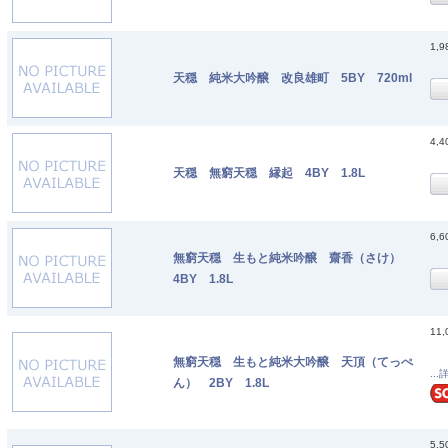
1,
天穏 純米大吟醸 改良雄町 5BY 720ml
4,
天穏 無窮天穏 縁起 4BY 1.8L
6,
無窮天穏 生もと純米吟醸 齋香（さけ）
4BY 1.8L
11
無窮天穏 生もと純米大吟醸 天頂（てっぺ
...
ん） 2BY 1.8L
5,