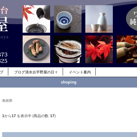
ップ
ブログ清水台平野屋の日々
イベント案内
shoping
島根県
1
から
17
を表示中 (商品の数:
17
)