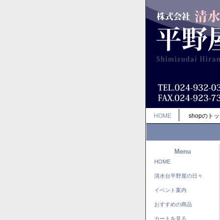
HOME
shopのト
Menu
HOME
清水台平野屋の日々
イベント案内
おすすめの商品
カートを見る