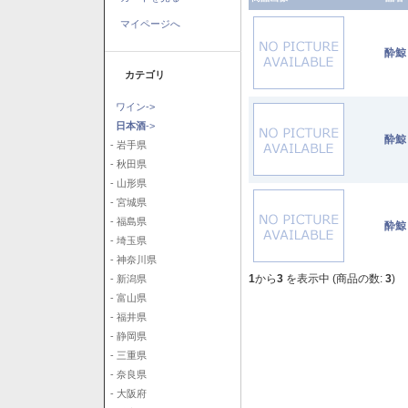
マイページへ
酔鯨
カテゴリ
ワイン->
日本酒
->
酔鯨
- 岩手県
- 秋田県
- 山形県
- 宮城県
- 福島県
酔鯨
- 埼玉県
- 神奈川県
1
から
3
を表示中 (商品の数:
3
)
- 新潟県
- 富山県
- 福井県
- 静岡県
- 三重県
- 奈良県
- 大阪府