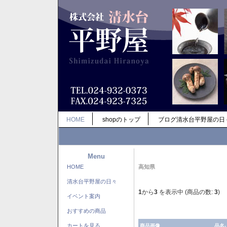
HOME
shopのトップ
ブログ清水台平野屋の日
Menu
HOME
高知県
清水台平野屋の日々
1
から
3
を表示中 (商品の数:
3
)
イベント案内
おすすめの商品
カートを見る
商品画像
品名-