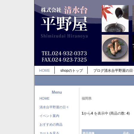
HOME
shopのトップ
ブログ清水台平野屋の日
Menu
HOME
福岡県
清水台平野屋の日々
1
から
4
を表示中 (商品の数:
4
)
イベント案内
おすすめの商品
カートを見る
商品画像
品名-