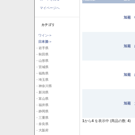
マイページへ
旭菊 
カテゴリ
ワイン->
日本酒
->
旭菊 
- 岩手県
- 秋田県
- 山形県
- 宮城県
- 福島県
旭菊 
- 埼玉県
- 神奈川県
- 新潟県
- 富山県
旭菊 
- 福井県
- 静岡県
- 三重県
1
から
4
を表示中 (商品の数:
4
)
- 奈良県
- 大阪府