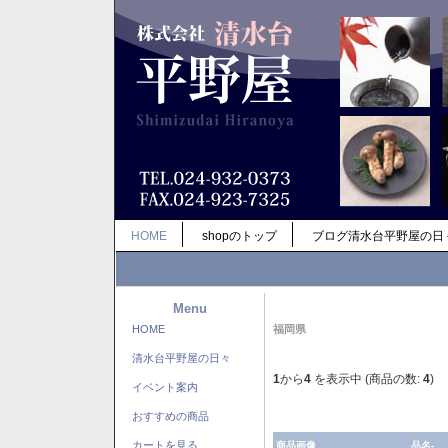
HOME
shopのトップ
ブログ清水台平野屋の日
Menu
HOME
福岡県
清水台平野屋の日々
1
から
4
を表示中 (商品の数:
4
)
イベント案内
おすすめの商品
カートを見る
商品画像
品名-