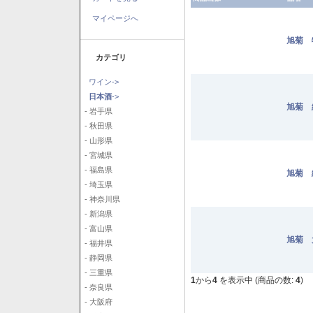
マイページへ
旭菊 
カテゴリ
ワイン->
日本酒
->
旭菊 
- 岩手県
- 秋田県
- 山形県
- 宮城県
- 福島県
旭菊 
- 埼玉県
- 神奈川県
- 新潟県
- 富山県
旭菊 
- 福井県
- 静岡県
- 三重県
1
から
4
を表示中 (商品の数:
4
)
- 奈良県
- 大阪府