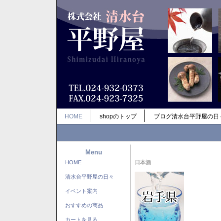
HOME
shopのトップ
ブログ清水台平野屋の日
Menu
HOME
日本酒
清水台平野屋の日々
イベント案内
おすすめの商品
カートを見る