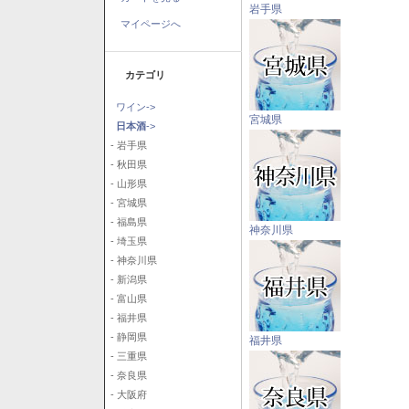
岩手県
マイページへ
カテゴリ
ワイン->
宮城県
日本酒
->
- 岩手県
- 秋田県
- 山形県
- 宮城県
- 福島県
神奈川県
- 埼玉県
- 神奈川県
- 新潟県
- 富山県
- 福井県
- 静岡県
福井県
- 三重県
- 奈良県
- 大阪府