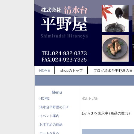
HOME
shopのトップ
ブログ清水台平野屋の日
Menu
HOME
ポルトガル
清水台平野屋の日々
1
から
3
を表示中 (商品の数:
3
)
イベント案内
おすすめの商品
カートを見る