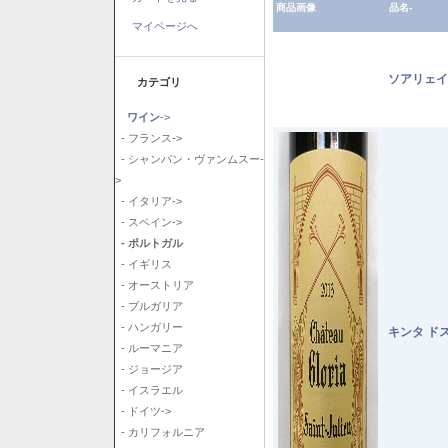
商品画像
品名-
マイページへ
ソアリェイ
カテゴリ
ワイン
->
- フランス->
- シャンパン・ヴァンムスー-
>
- イタリア->
- スペイン->
- ポルトガル
- イギリス
- オーストリア
- ブルガリア
- ハンガリー
キンタ ド
- ルーマニア
- ジョージア
- イスラエル
- ドイツ->
- カリフォルニア