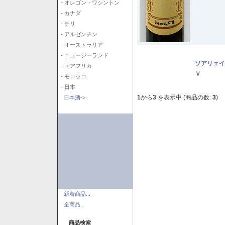
- オレゴン・ワシントン
- カナダ
- チリ
- アルゼンチン
- オーストラリア
- ニュージーランド
ソアリェイ
- 南アフリカ
Ｖ
- モロッコ
- 日本
1
から
3
を表示中 (商品の数:
3
)
日本酒->
新着商品...
全商品...
商品検索