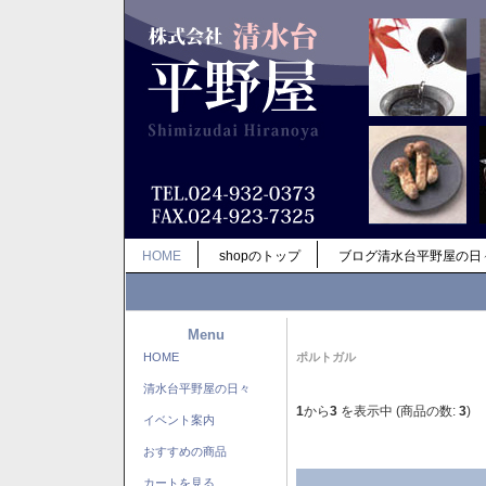
HOME
shopのトップ
ブログ清水台平野屋の日
Menu
HOME
ポルトガル
清水台平野屋の日々
1
から
3
を表示中 (商品の数:
3
)
イベント案内
おすすめの商品
カートを見る