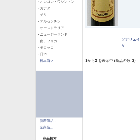
- オレゴン・ワシントン
- カナダ
- チリ
- アルゼンチン
- オーストラリア
- ニュージーランド
ソアリェイ
- 南アフリカ
Ｖ
- モロッコ
- 日本
1
から
3
を表示中 (商品の数:
3
)
日本酒->
新着商品...
全商品...
商品検索