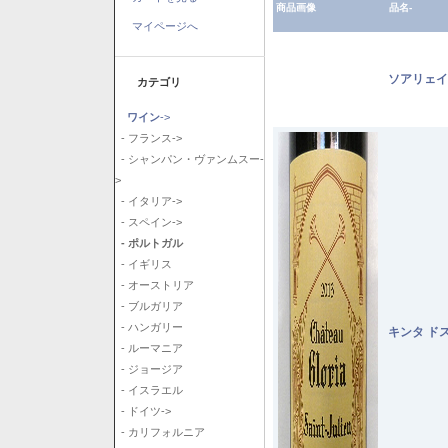
商品画像
品名-
マイページへ
ソアリェイ
カテゴリ
ワイン
->
- フランス->
- シャンパン・ヴァンムスー-
>
- イタリア->
- スペイン->
- ポルトガル
- イギリス
- オーストリア
- ブルガリア
- ハンガリー
キンタ ド
- ルーマニア
- ジョージア
- イスラエル
- ドイツ->
- カリフォルニア