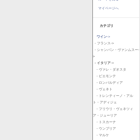
マイページへ
カテゴリ
ワイン
->
- フランス->
- シャンパン・ヴァンムスー-
>
- イタリア
->
- ヴァレ・ダオスタ
- ピエモンテ
- ロンバルディア
- ヴェネト
- トレンティーノ・アル
ト・アディジェ
- フリウリ・ヴェネツィ
ア・ジューリア
- トスカーナ
- ウンブリア
- マルケ