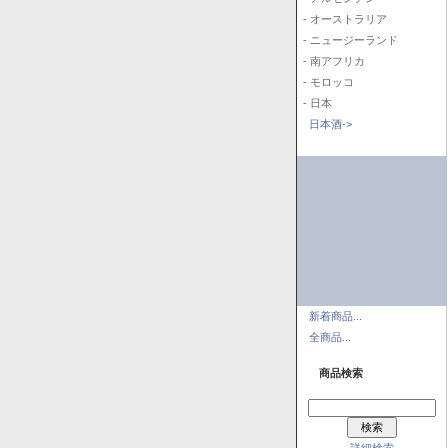
- オーストラリア
- ニュージーランド
- 南アフリカ
- モロッコ
- 日本
日本酒->
新着商品...
全商品...
商品検索
詳細検索