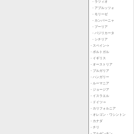
- ラツィオ
- アブルッツォ
- モリーゼ
- カンパーニャ
- プーリア
- バジリカータ
- シチリア
- スペイン->
- ポルトガル
- イギリス
- オーストリア
- ブルガリア
- ハンガリー
- ルーマニア
- ジョージア
- イスラエル
- ドイツ->
- カリフォルニア
- オレゴン・ワシントン
- カナダ
- チリ
- アルゼンチン