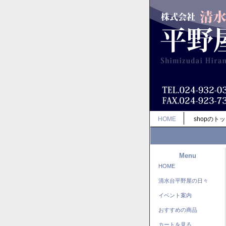
HOME
shopのト
Menu
HOME
清水台平野屋の日々
イベント案内
おすすめの商品
カートを見る