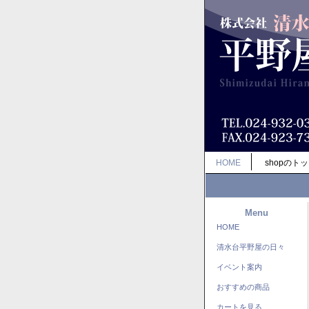
HOME
shopのト
Menu
HOME
清水台平野屋の日々
イベント案内
おすすめの商品
カートを見る