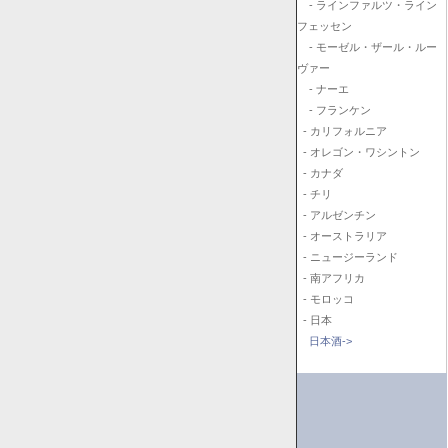
- ラインファルツ・ライン
フェッセン
- モーゼル・ザール・ルー
ヴァー
- ナーエ
- フランケン
- カリフォルニア
- オレゴン・ワシントン
- カナダ
- チリ
- アルゼンチン
- オーストラリア
- ニュージーランド
- 南アフリカ
- モロッコ
- 日本
日本酒->