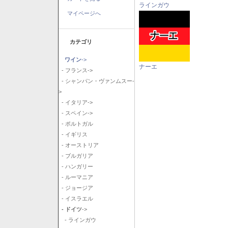
ラインガウ
マイページへ
カテゴリ
ワイン
->
ナーエ
- フランス->
- シャンパン・ヴァンムスー-
>
- イタリア->
- スペイン->
- ポルトガル
- イギリス
- オーストリア
- ブルガリア
- ハンガリー
- ルーマニア
- ジョージア
- イスラエル
- ドイツ
->
- ラインガウ