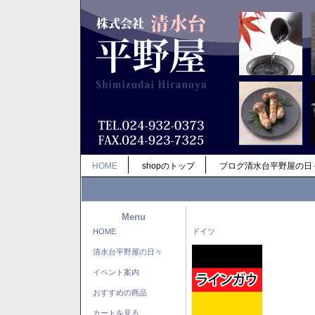
HOME
shopのトップ
ブログ清水台平野屋の日
Menu
HOME
ドイツ
清水台平野屋の日々
イベント案内
おすすめの商品
カートを見る