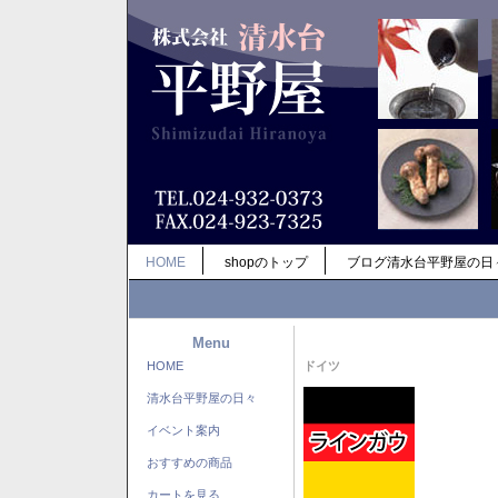
HOME
shopのトップ
ブログ清水台平野屋の日
Menu
HOME
ドイツ
清水台平野屋の日々
イベント案内
おすすめの商品
カートを見る