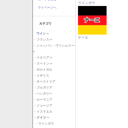
ラインガウ
マイページへ
カテゴリ
ワイン
->
ナーエ
- フランス->
- シャンパン・ヴァンムスー-
>
- イタリア->
- スペイン->
- ポルトガル
- イギリス
- オーストリア
- ブルガリア
- ハンガリー
- ルーマニア
- ジョージア
- イスラエル
- ドイツ
->
- ラインガウ