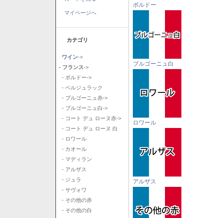
ボルドー
マイページへ
カテゴリ
ワイン
->
ブルゴーニュ白
- フランス
->
- ボルドー->
- ベルジュラック
- ブルゴーニュ赤->
- ブルゴーニュ白->
- コート デュ ローヌ赤->
ロワール
- コート デュ ローヌ 白
- ロワール
- カオール
- マディラン
- アルザス
- ジュラ
アルザス
- サヴォワ
- その他の赤
- その他の白