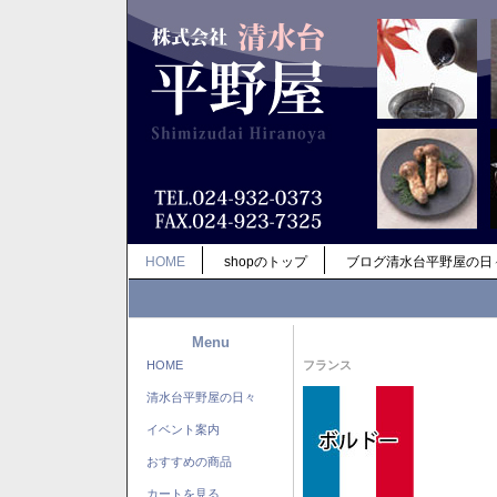
HOME
shopのトップ
ブログ清水台平野屋の日
Menu
HOME
フランス
清水台平野屋の日々
イベント案内
おすすめの商品
カートを見る