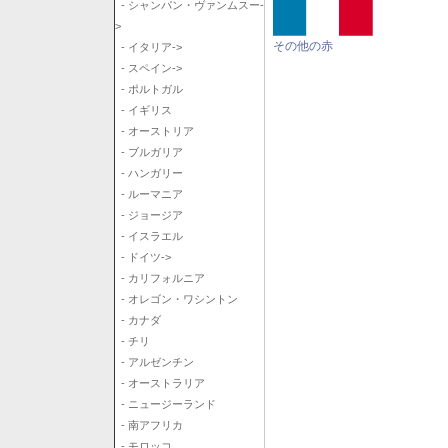
- シャンパン・ヴァンムスー-
>
その他の赤
- イタリア->
- スペイン->
- ポルトガル
- イギリス
- オーストリア
- ブルガリア
- ハンガリー
- ルーマニア
- ジョージア
- イスラエル
- ドイツ->
- カリフォルニア
- オレゴン・ワシントン
- カナダ
- チリ
- アルゼンチン
- オーストラリア
- ニュージーランド
- 南アフリカ
- モロッコ