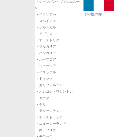
- シャンパン・ヴァンムスー-
>
その他の赤
- イタリア->
- スペイン->
- ポルトガル
- イギリス
- オーストリア
- ブルガリア
- ハンガリー
- ルーマニア
- ジョージア
- イスラエル
- ドイツ->
- カリフォルニア
- オレゴン・ワシントン
- カナダ
- チリ
- アルゼンチン
- オーストラリア
- ニュージーランド
- 南アフリカ
- モロッコ