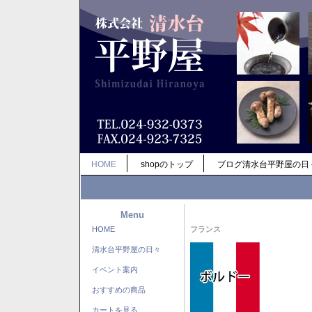
HOME
shopのトップ
ブログ清水台平野屋の日
Menu
HOME
フランス
清水台平野屋の日々
イベント案内
おすすめの商品
カートを見る