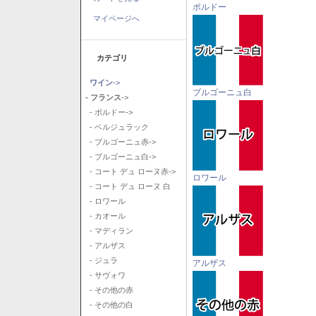
ボルドー
マイページへ
カテゴリ
ワイン
->
ブルゴーニュ白
- フランス
->
- ボルドー->
- ベルジュラック
- ブルゴーニュ赤->
- ブルゴーニュ白->
- コート デュ ローヌ赤->
ロワール
- コート デュ ローヌ 白
- ロワール
- カオール
- マディラン
- アルザス
- ジュラ
アルザス
- サヴォワ
- その他の赤
- その他の白