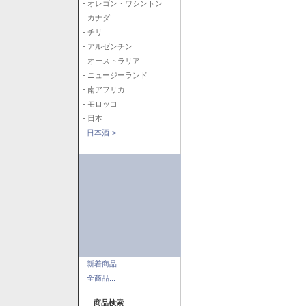
- オレゴン・ワシントン
- カナダ
- チリ
- アルゼンチン
- オーストラリア
- ニュージーランド
- 南アフリカ
- モロッコ
- 日本
日本酒->
新着商品...
全商品...
商品検索