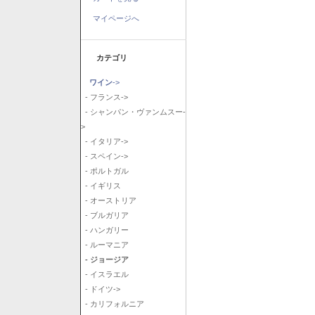
マイページへ
カテゴリ
ワイン
->
- フランス->
- シャンパン・ヴァンムスー-
>
- イタリア->
- スペイン->
- ポルトガル
- イギリス
- オーストリア
- ブルガリア
- ハンガリー
- ルーマニア
- ジョージア
- イスラエル
- ドイツ->
- カリフォルニア