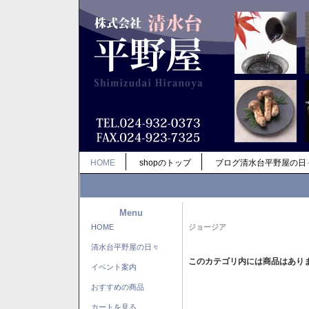
HOME
shopのトップ
ブログ清水台平野屋の日
Menu
HOME
ジョージア
清水台平野屋の日々
このカテゴリ内には商品はあり
イベント案内
おすすめの商品
カートを見る