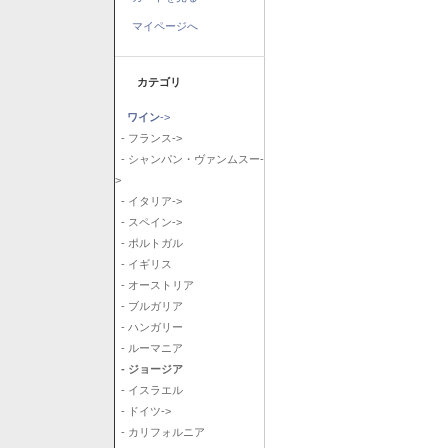
マイページへ
カテゴリ
ワイン
->
- フランス->
- シャンパン・ヴァンムスー-
>
- イタリア->
- スペイン->
- ポルトガル
- イギリス
- オーストリア
- ブルガリア
- ハンガリー
- ルーマニア
- ジョージア
- イスラエル
- ドイツ->
- カリフォルニア