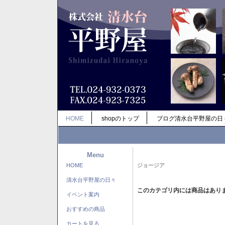
HOME
shopのトップ
ブログ清水台平野屋の日
Menu
HOME
ジョージア
清水台平野屋の日々
このカテゴリ内には商品はあり
イベント案内
おすすめの商品
カートを見る