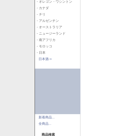
- オレゴン・ワシントン
- カナダ
- チリ
- アルゼンチン
- オーストラリア
- ニュージーランド
- 南アフリカ
- モロッコ
- 日本
日本酒->
新着商品...
全商品...
商品検索