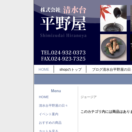
HOME
shopのトップ
ブログ清水台平野屋の日
Menu
HOME
ジョージア
清水台平野屋の日々
このカテゴリ内には商品はあり
イベント案内
おすすめの商品
カートを見る