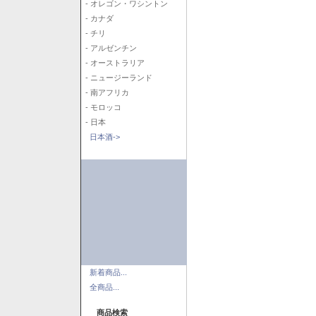
- オレゴン・ワシントン
- カナダ
- チリ
- アルゼンチン
- オーストラリア
- ニュージーランド
- 南アフリカ
- モロッコ
- 日本
日本酒->
新着商品...
全商品...
商品検索