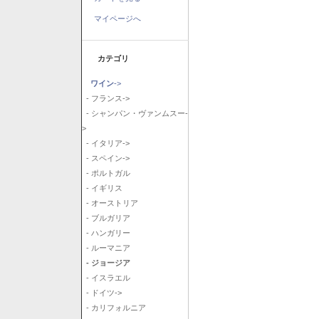
マイページへ
カテゴリ
ワイン
->
- フランス->
- シャンパン・ヴァンムスー-
>
- イタリア->
- スペイン->
- ポルトガル
- イギリス
- オーストリア
- ブルガリア
- ハンガリー
- ルーマニア
- ジョージア
- イスラエル
- ドイツ->
- カリフォルニア