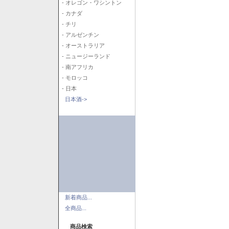
- オレゴン・ワシントン
- カナダ
- チリ
- アルゼンチン
- オーストラリア
- ニュージーランド
- 南アフリカ
- モロッコ
- 日本
日本酒->
新着商品...
全商品...
商品検索