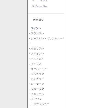
マイページへ
カテゴリ
ワイン
->
- フランス->
- シャンパン・ヴァンムスー-
>
- イタリア->
- スペイン->
- ポルトガル
- イギリス
- オーストリア
- ブルガリア
- ハンガリー
- ルーマニア
- ジョージア
- イスラエル
- ドイツ->
- カリフォルニア