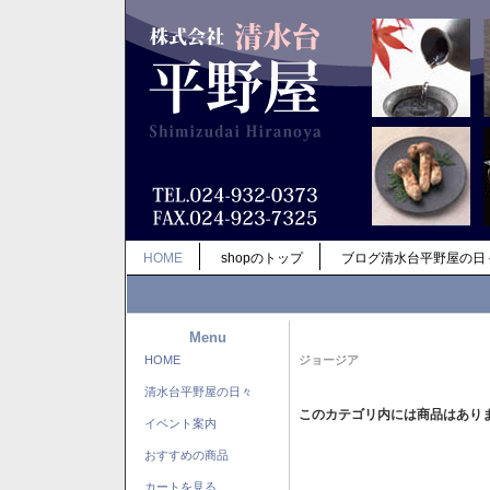
HOME
shopのトップ
ブログ清水台平野屋の日
Menu
HOME
ジョージア
清水台平野屋の日々
このカテゴリ内には商品はあり
イベント案内
おすすめの商品
カートを見る