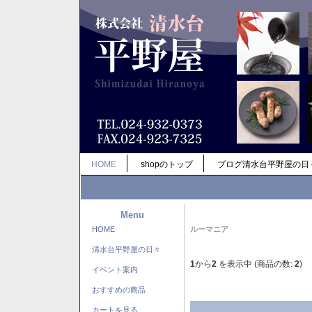
HOME
shopのトップ
ブログ清水台平野屋の日
Menu
HOME
ルーマニア
清水台平野屋の日々
1
から
2
を表示中 (商品の数:
2
)
イベント案内
おすすめの商品
カートを見る