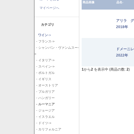
商品画像
品名-
マイページへ
アリラ 
カテゴリ
2018年
ワイン
->
- フランス->
- シャンパン・ヴァンムスー-
ドメーニ
>
2022年
- イタリア->
- スペイン->
1
から
2
を表示中 (商品の数:
2
)
- ポルトガル
- イギリス
- オーストリア
- ブルガリア
- ハンガリー
- ルーマニア
- ジョージア
- イスラエル
- ドイツ->
- カリフォルニア