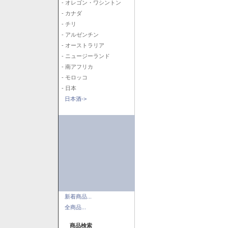
- オレゴン・ワシントン
- カナダ
- チリ
- アルゼンチン
- オーストラリア
- ニュージーランド
- 南アフリカ
- モロッコ
- 日本
日本酒->
新着商品...
全商品...
商品検索