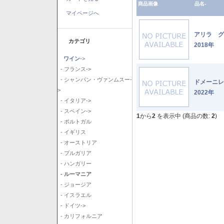
商品画像
品名-
マイページへ
アリラ 
カテゴリ
2018年
ワイン
->
- フランス->
- シャンパン・ヴァンムスー-
ドメーニ
>
2022年
- イタリア->
- スペイン->
1
から
2
を表示中 (商品の数:
2
)
- ポルトガル
- イギリス
- オーストリア
- ブルガリア
- ハンガリー
- ルーマニア
- ジョージア
- イスラエル
- ドイツ->
- カリフォルニア