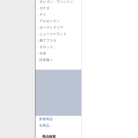
- オレゴン・ワシントン
- カナダ
- チリ
- アルゼンチン
- オーストラリア
- ニュージーランド
- 南アフリカ
- モロッコ
- 日本
日本酒->
新着商品...
全商品...
商品検索