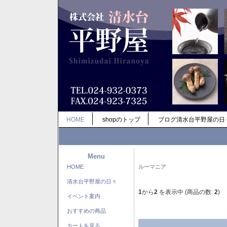
HOME
shopのトップ
ブログ清水台平野屋の日
Menu
HOME
ルーマニア
清水台平野屋の日々
1
から
2
を表示中 (商品の数:
2
)
イベント案内
おすすめの商品
カートを見る