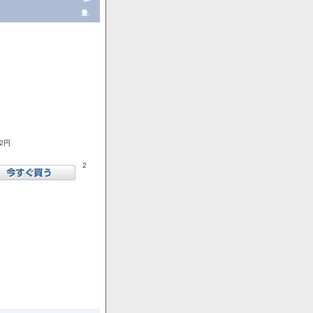
量.
72円
2