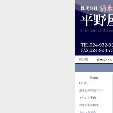
HOME
shopのト
Menu
HOME
清水台平野屋の日々
イベント案内
おすすめの商品
カートを見る