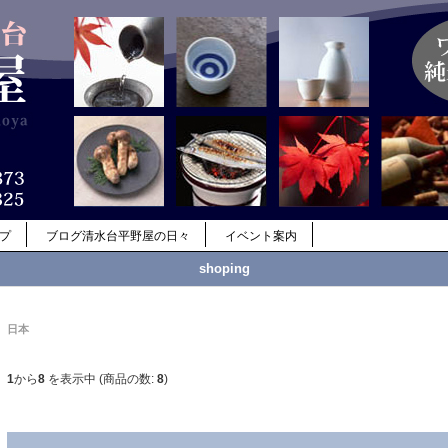
ップ
ブログ清水台平野屋の日々
イベント案内
shoping
日本
1
から
8
を表示中 (商品の数:
8
)