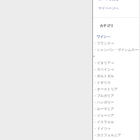
マイページへ
カテゴリ
ワイン
->
- フランス->
- シャンパン・ヴァンムスー-
>
- イタリア->
- スペイン->
- ポルトガル
- イギリス
- オーストリア
- ブルガリア
- ハンガリー
- ルーマニア
- ジョージア
- イスラエル
- ドイツ->
- カリフォルニア