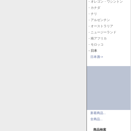
- オレゴン・ワシントン
- カナダ
- チリ
- アルゼンチン
- オーストラリア
- ニュージーランド
- 南アフリカ
- モロッコ
- 日本
日本酒->
新着商品...
全商品...
商品検索