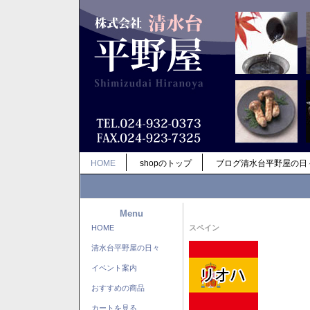
HOME
shopのトップ
ブログ清水台平野屋の日
Menu
HOME
スペイン
清水台平野屋の日々
イベント案内
おすすめの商品
カートを見る