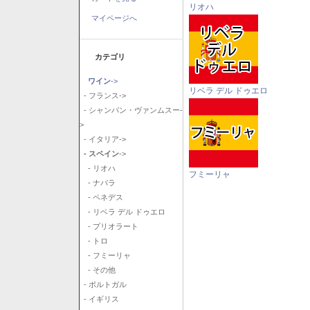
リオハ
マイページへ
カテゴリ
ワイン
->
リベラ デル ドゥエロ
- フランス->
- シャンパン・ヴァンムスー-
>
- イタリア->
- スペイン
->
- リオハ
フミーリャ
- ナバラ
- ペネデス
- リベラ デル ドゥエロ
- プリオラート
- トロ
- フミーリャ
- その他
- ポルトガル
- イギリス