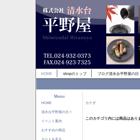
HOME
shopのトップ
ブログ清水台平野屋の日
Menu
HOME
カナダ
清水台平野屋の日々
このカテゴリ内には商品はあり
イベント案内
おすすめの商品
カートを見る