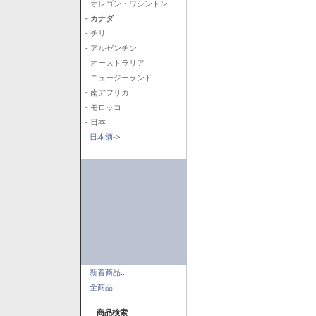
- オレゴン・ワシントン
- カナダ
- チリ
- アルゼンチン
- オーストラリア
- ニュージーランド
- 南アフリカ
- モロッコ
- 日本
日本酒->
新着商品...
全商品...
商品検索