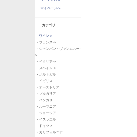
マイページへ
カテゴリ
ワイン
->
- フランス->
- シャンパン・ヴァンムスー-
>
- イタリア->
- スペイン->
- ポルトガル
- イギリス
- オーストリア
- ブルガリア
- ハンガリー
- ルーマニア
- ジョージア
- イスラエル
- ドイツ->
- カリフォルニア