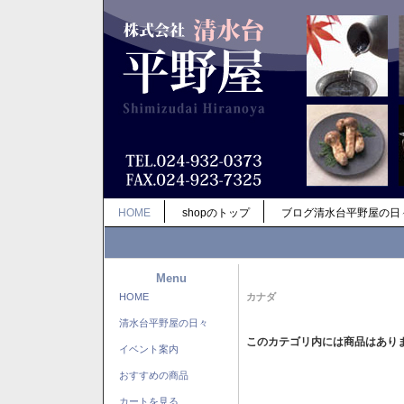
HOME
shopのトップ
ブログ清水台平野屋の日
Menu
HOME
カナダ
清水台平野屋の日々
このカテゴリ内には商品はあり
イベント案内
おすすめの商品
カートを見る