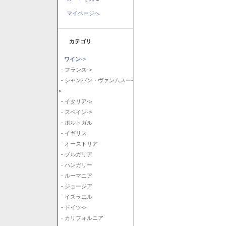
マイページへ
カテゴリ
ワイン
->
- フランス->
- シャンパン・ヴァンムスー-
>
- イタリア->
- スペイン->
- ポルトガル
- イギリス
- オーストリア
- ブルガリア
- ハンガリー
- ルーマニア
- ジョージア
- イスラエル
- ドイツ->
- カリフォルニア