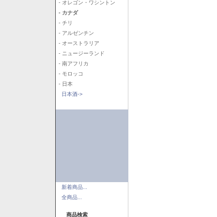
- オレゴン・ワシントン
- カナダ
- チリ
- アルゼンチン
- オーストラリア
- ニュージーランド
- 南アフリカ
- モロッコ
- 日本
日本酒->
新着商品...
全商品...
商品検索