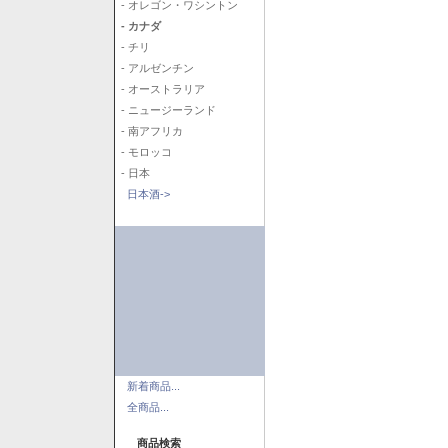
- オレゴン・ワシントン
- カナダ
- チリ
- アルゼンチン
- オーストラリア
- ニュージーランド
- 南アフリカ
- モロッコ
- 日本
日本酒->
新着商品...
全商品...
商品検索