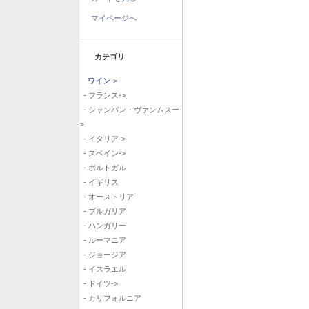
マイページへ
カテゴリ
ワイン
->
- フランス->
- シャンパン・ヴァンムスー-
>
- イタリア->
- スペイン->
- ポルトガル
- イギリス
- オーストリア
- ブルガリア
- ハンガリー
- ルーマニア
- ジョージア
- イスラエル
- ドイツ->
- カリフォルニア