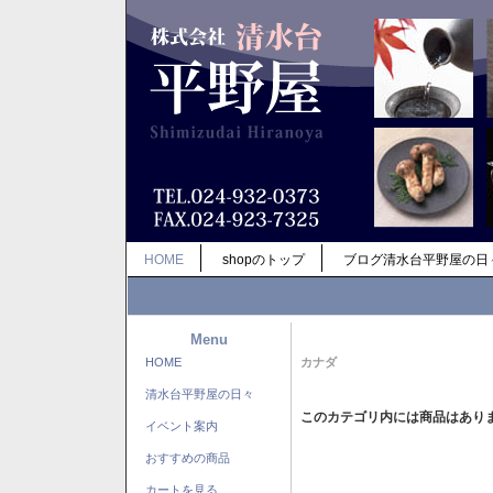
HOME
shopのトップ
ブログ清水台平野屋の日
Menu
HOME
カナダ
清水台平野屋の日々
このカテゴリ内には商品はあり
イベント案内
おすすめの商品
カートを見る