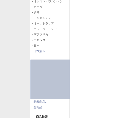
- オレゴン・ワシントン
- カナダ
- チリ
- アルゼンチン
- オーストラリア
- ニュージーランド
- 南アフリカ
- モロッコ
- 日本
日本酒->
新着商品...
全商品...
商品検索