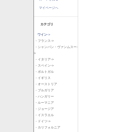
マイページへ
カテゴリ
ワイン
->
- フランス->
- シャンパン・ヴァンムスー-
>
- イタリア->
- スペイン->
- ポルトガル
- イギリス
- オーストリア
- ブルガリア
- ハンガリー
- ルーマニア
- ジョージア
- イスラエル
- ドイツ->
- カリフォルニア