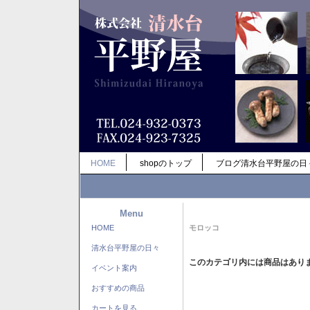
HOME
shopのトップ
ブログ清水台平野屋の日
Menu
HOME
モロッコ
清水台平野屋の日々
このカテゴリ内には商品はあり
イベント案内
おすすめの商品
カートを見る