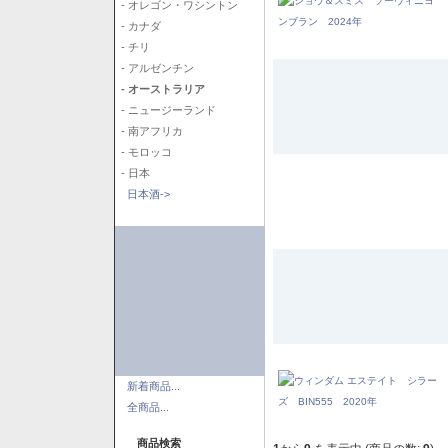
- オレゴン・ワシントン
- カナダ
- チリ
- アルゼンチン
- オーストラリア
- ニュージーランド
- 南アフリカ
- モロッコ
- 日本
日本酒->
新着商品...
全商品...
商品検索