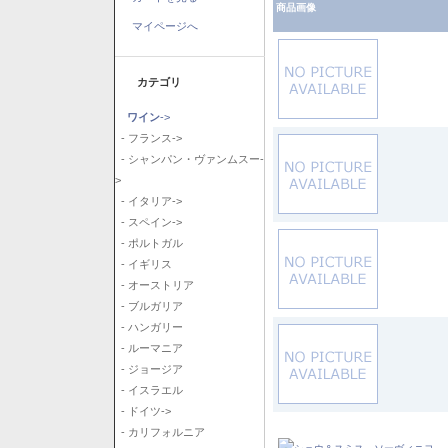
商品画像
マイページへ
カテゴリ
ワイン
->
- フランス->
- シャンパン・ヴァンムスー-
>
- イタリア->
- スペイン->
- ポルトガル
- イギリス
- オーストリア
- ブルガリア
- ハンガリー
- ルーマニア
- ジョージア
- イスラエル
- ドイツ->
- カリフォルニア