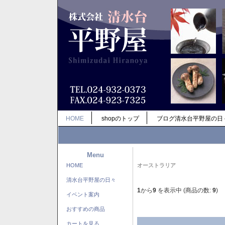
HOME
shopのトップ
ブログ清水台平野屋の日
Menu
HOME
オーストラリア
清水台平野屋の日々
1
から
9
を表示中 (商品の数:
9
)
イベント案内
おすすめの商品
カートを見る