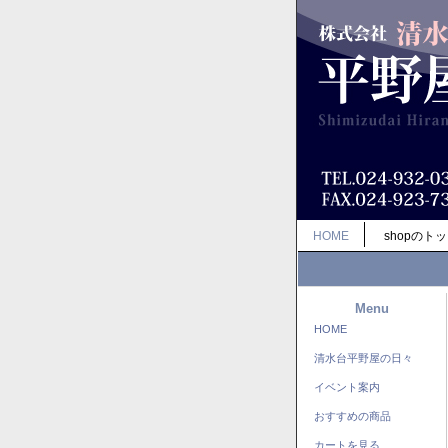
HOME
shopのト
Menu
HOME
清水台平野屋の日々
イベント案内
おすすめの商品
カートを見る