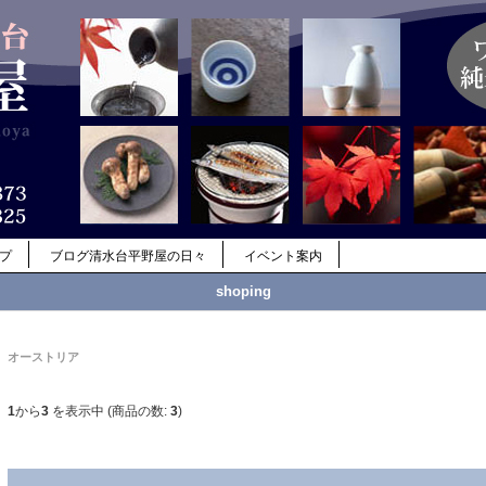
ップ
ブログ清水台平野屋の日々
イベント案内
shoping
オーストリア
1
から
3
を表示中 (商品の数:
3
)