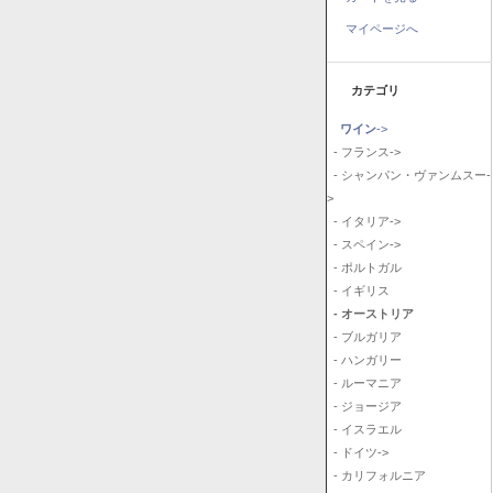
マイページへ
カテゴリ
ワイン
->
- フランス->
- シャンパン・ヴァンムスー-
>
- イタリア->
- スペイン->
- ポルトガル
- イギリス
- オーストリア
- ブルガリア
- ハンガリー
- ルーマニア
- ジョージア
- イスラエル
- ドイツ->
- カリフォルニア