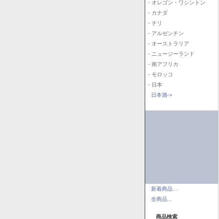
- オレゴン・ワシントン
- カナダ
- チリ
- アルゼンチン
- オーストラリア
- ニュージーランド
- 南アフリカ
- モロッコ
- 日本
日本酒->
新着商品...
全商品...
商品検索