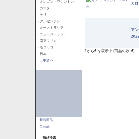
- オレゴン・ワシントン
カロ
- カナダ
- チリ
- アルゼンチン
- オーストラリア
アン
- ニュージーランド
202
- 南アフリカ
- モロッコ
1
から
6
を表示中 (商品の数:
6
)
- 日本
日本酒->
新着商品...
全商品...
商品検索