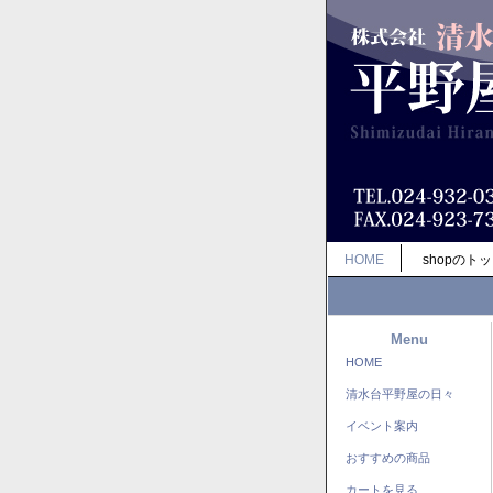
HOME
shopのト
Menu
HOME
清水台平野屋の日々
イベント案内
おすすめの商品
カートを見る