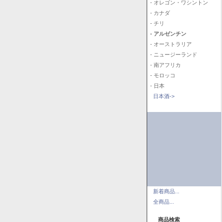
- オレゴン・ワシントン
- カナダ
- チリ
- アルゼンチン
- オーストラリア
- ニュージーランド
- 南アフリカ
- モロッコ
- 日本
日本酒->
新着商品...
全商品...
商品検索