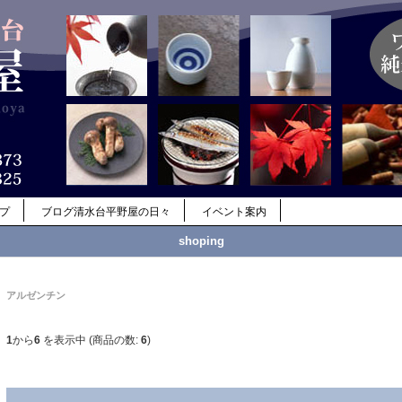
ップ
ブログ清水台平野屋の日々
イベント案内
shoping
アルゼンチン
1
から
6
を表示中 (商品の数:
6
)