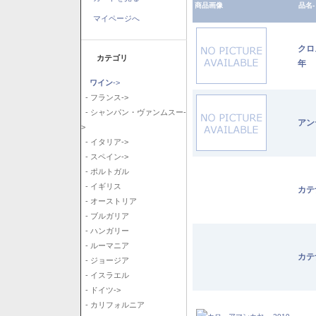
商品画像
品名-
マイページへ
クロ
カテゴリ
年
ワイン
->
- フランス->
- シャンパン・ヴァンムスー-
アン
>
- イタリア->
- スペイン->
- ポルトガル
- イギリス
カテ
- オーストリア
- ブルガリア
- ハンガリー
- ルーマニア
カテ
- ジョージア
- イスラエル
- ドイツ->
- カリフォルニア