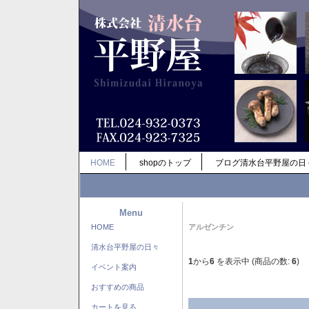
HOME
shopのトップ
ブログ清水台平野屋の日
Menu
HOME
アルゼンチン
清水台平野屋の日々
1
から
6
を表示中 (商品の数:
6
)
イベント案内
おすすめの商品
カートを見る