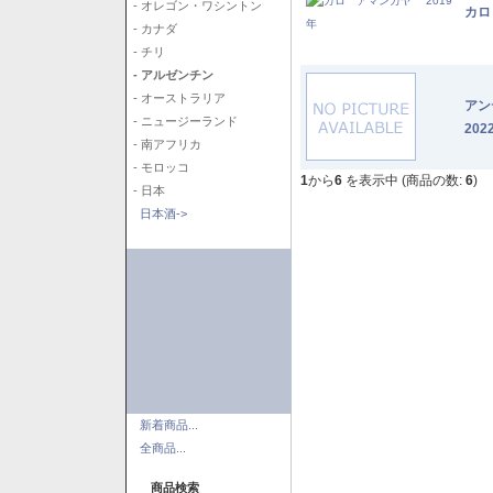
- オレゴン・ワシントン
カロ
- カナダ
- チリ
- アルゼンチン
- オーストラリア
アン
- ニュージーランド
202
- 南アフリカ
- モロッコ
1
から
6
を表示中 (商品の数:
6
)
- 日本
日本酒->
新着商品...
全商品...
商品検索