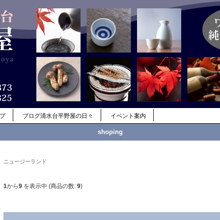
ップ
ブログ清水台平野屋の日々
イベント案内
shoping
ニュージーランド
1
から
9
を表示中 (商品の数:
9
)