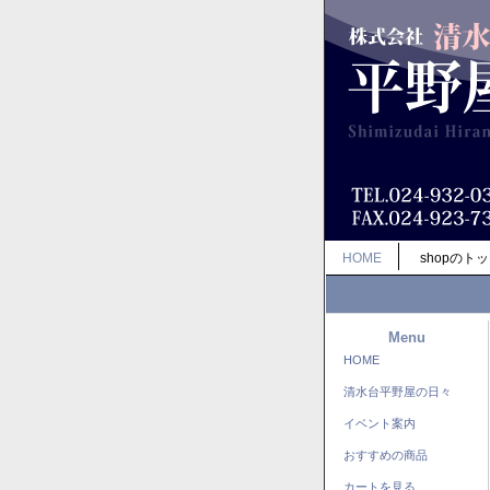
HOME
shopのト
Menu
HOME
清水台平野屋の日々
イベント案内
おすすめの商品
カートを見る