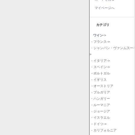
マイページへ
カテゴリ
ワイン
->
- フランス->
- シャンパン・ヴァンムスー-
>
- イタリア->
- スペイン->
- ポルトガル
- イギリス
- オーストリア
- ブルガリア
- ハンガリー
- ルーマニア
- ジョージア
- イスラエル
- ドイツ->
- カリフォルニア