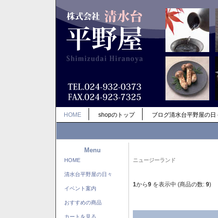
HOME
shopのトップ
ブログ清水台平野屋の日
Menu
HOME
ニュージーランド
清水台平野屋の日々
1
から
9
を表示中 (商品の数:
9
)
イベント案内
おすすめの商品
カートを見る