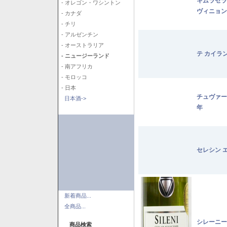
キムラセラ
- オレゴン・ワシントン
ヴィニョン
- カナダ
- チリ
- アルゼンチン
- オーストラリア
テ カイラ
- ニュージーランド
- 南アフリカ
- モロッコ
- 日本
チュヴァー
日本酒->
年
セレシン 
新着商品...
全商品...
シレーニー
商品検索