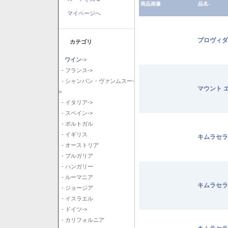
商品画像
品名-
マイページへ
プロヴィダ
カテゴリ
ワイン
->
- フランス->
- シャンパン・ヴァンムスー-
マウント 
>
- イタリア->
- スペイン->
- ポルトガル
- イギリス
キムラセラ
- オーストリア
- ブルガリア
- ハンガリー
- ルーマニア
キムラセラ
- ジョージア
- イスラエル
- ドイツ->
- カリフォルニア