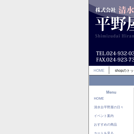
HOME
shopのト
Menu
HOME
清水台平野屋の日々
イベント案内
おすすめの商品
カートを見る