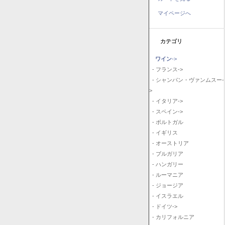
マイページへ
カテゴリ
ワイン
->
- フランス->
- シャンパン・ヴァンムスー-
>
- イタリア->
- スペイン->
- ポルトガル
- イギリス
- オーストリア
- ブルガリア
- ハンガリー
- ルーマニア
- ジョージア
- イスラエル
- ドイツ->
- カリフォルニア