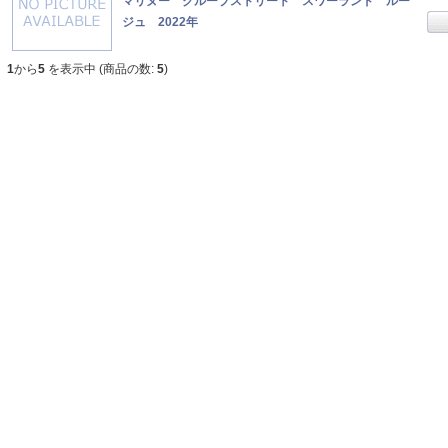
マリヌー クループストリート スワーランド ルー
ジュ 2022年
1
から
5
を表示中 (商品の数:
5
)