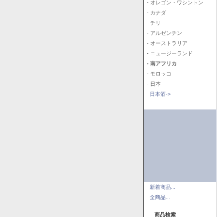
- オレゴン・ワシントン
- カナダ
- チリ
- アルゼンチン
- オーストラリア
- ニュージーランド
- 南アフリカ
- モロッコ
- 日本
日本酒->
新着商品...
全商品...
商品検索