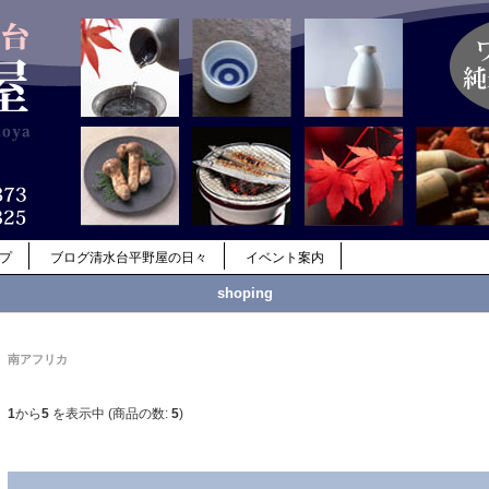
ップ
ブログ清水台平野屋の日々
イベント案内
shoping
南アフリカ
1
から
5
を表示中 (商品の数:
5
)