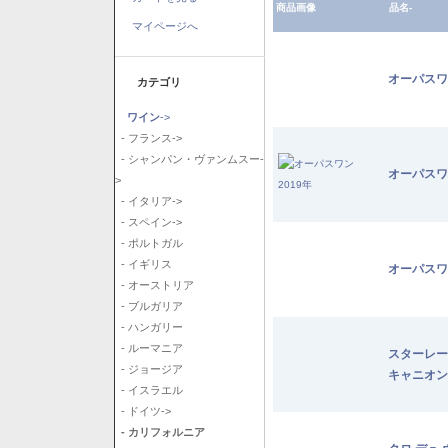
商品画像
品名-
マイページへ
オーパスワ
カテゴリ
ワイン
->
- フランス->
- シャンパン・ヴァンムスー-
オーパスワ
>
- イタリア->
- スペイン->
- ポルトガル
- イギリス
オーパスワ
- オーストリア
- ブルガリア
- ハンガリー
- ルーマニア
スターレー
- ジョージア
キャニオン
- イスラエル
- ドイツ->
- カリフォルニア