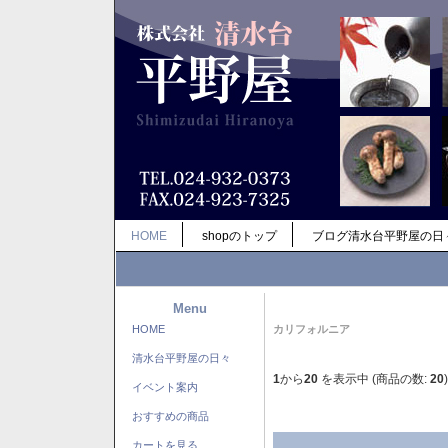
HOME
shopのトップ
ブログ清水台平野屋の日
Menu
HOME
カリフォルニア
清水台平野屋の日々
1
から
20
を表示中 (商品の数:
20
)
イベント案内
おすすめの商品
カートを見る