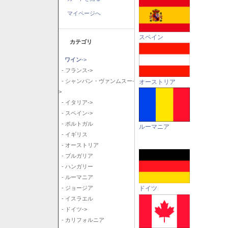
マイページへ
スペイン
カテゴリ
ワイン
->
- フランス->
- シャンパン・ヴァンムスー-
オーストリア
>
- イタリア->
- スペイン->
- ポルトガル
ルーマニア
- イギリス
- オーストリア
- ブルガリア
- ハンガリー
- ルーマニア
ドイツ
- ジョージア
- イスラエル
- ドイツ->
- カリフォルニア