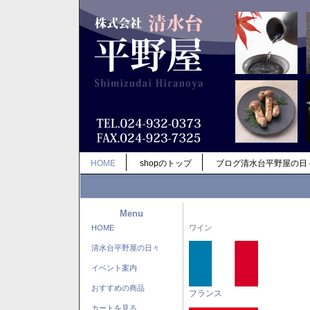
HOME
shopのトップ
ブログ清水台平野屋の日
Menu
HOME
ワイン
清水台平野屋の日々
イベント案内
おすすめの商品
フランス
カートを見る