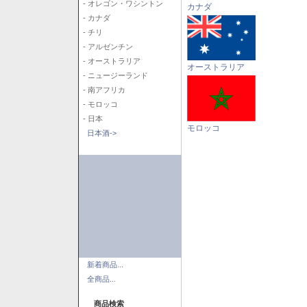
- オレゴン・ワシントン
カナダ
- カナダ
- チリ
- アルゼンチン
- オーストラリア
オーストラリア
- ニュージーランド
- 南アフリカ
- モロッコ
- 日本
モロッコ
日本酒->
新着商品...
全商品...
商品検索