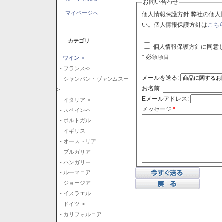
お問い合わせ
マイページへ
個人情報保護方針 弊社の個人情報保護方針に同意される場合はチェックボックスをクリックしてくださ
い。個人情報保護方針は
こち
カテゴリ
個人情報保護方針に同意
* 必須項目
ワイン
->
- フランス->
メールを送る:
- シャンパン・ヴァンムスー-
お名前:
>
Eメールアドレス:
- イタリア->
メッセージ:
*
- スペイン->
- ポルトガル
- イギリス
- オーストリア
- ブルガリア
- ハンガリー
- ルーマニア
- ジョージア
- イスラエル
- ドイツ->
- カリフォルニア