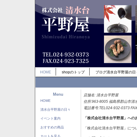
HOME
shopのトップ
ブログ清水台平野屋の日
Menu
店舗名: 清水台平野屋
HOME
住所:963-8005 福島県郡山市清
電話番号:TEL024-932-0373 FAX
清水台平野屋の日々
「株式会社清水台平野屋」への
イベント案内
おすすめの商品
「株式会社清水台平野屋」につ
カートを見る