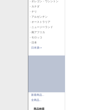
- オレゴン・ワシントン
- カナダ
- チリ
- アルゼンチン
- オーストラリア
- ニュージーランド
- 南アフリカ
- モロッコ
- 日本
日本酒->
新着商品...
全商品...
商品検索