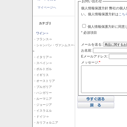
お問い合わせ
マイページへ
個人情報保護方針 弊社の個人情報保護方針に同意される場合はチェックボックスをクリックしてくださ
い。個人情報保護方針は
こち
カテゴリ
個人情報保護方針に同意
* 必須項目
ワイン
->
- フランス->
メールを送る:
- シャンパン・ヴァンムスー-
お名前:
>
Eメールアドレス:
- イタリア->
メッセージ:
*
- スペイン->
- ポルトガル
- イギリス
- オーストリア
- ブルガリア
- ハンガリー
- ルーマニア
- ジョージア
- イスラエル
- ドイツ->
- カリフォルニア