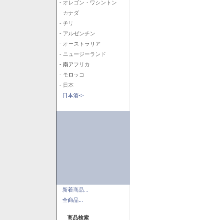
- オレゴン・ワシントン
- カナダ
- チリ
- アルゼンチン
- オーストラリア
- ニュージーランド
- 南アフリカ
- モロッコ
- 日本
日本酒->
新着商品...
全商品...
商品検索