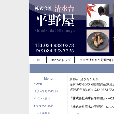
HOME
shopのトップ
ブログ清水台平野屋の日
Menu
店舗名: 清水台平野屋
HOME
住所:963-8005 福島県郡山市清
電話番号:TEL024-932-0373 FAX
清水台平野屋の日々
「株式会社清水台平野屋」への
イベント案内
おすすめの商品
「株式会社清水台平野屋」につ
カートを見る