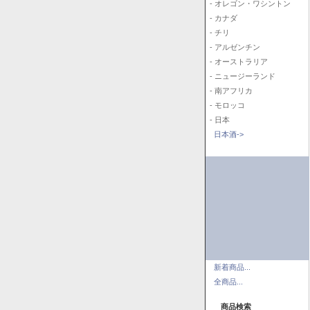
- オレゴン・ワシントン
- カナダ
- チリ
- アルゼンチン
- オーストラリア
- ニュージーランド
- 南アフリカ
- モロッコ
- 日本
日本酒->
新着商品...
全商品...
商品検索