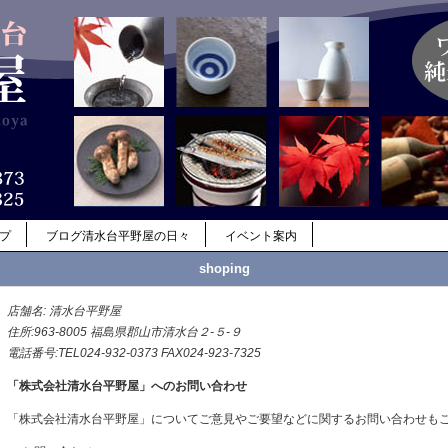
ップ
ブログ清水台平野屋の日々
イベント案内
shoping
店舗名: 清水台平野屋
住所:963-8005 福島県郡山市清水台２-５-９
電話番号:TEL024-932-0373 FAX024-923-7325
「株式会社清水台平野屋」へのお問い合わせ
「株式会社清水台平野屋」についてご意見やご要望などに関するお問い合わせも