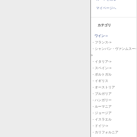
マイページへ
カテゴリ
ワイン
->
- フランス->
- シャンパン・ヴァンムスー-
>
- イタリア->
- スペイン->
- ポルトガル
- イギリス
- オーストリア
- ブルガリア
- ハンガリー
- ルーマニア
- ジョージア
- イスラエル
- ドイツ->
- カリフォルニア