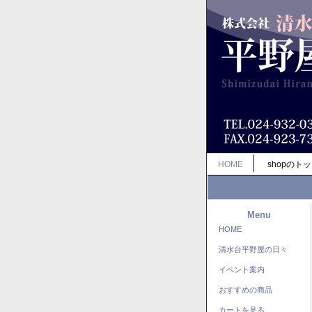
HOME
shopのト
Menu
HOME
清水台平野屋の日々
イベント案内
おすすめの商品
カートを見る