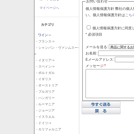
お問い合わせ
マイページへ
個人情報保護方針 弊社の個人情報保護方針に同意される場合はチェックボックスをクリックしてくださ
い。個人情報保護方針は
こち
カテゴリ
個人情報保護方針に同意
* 必須項目
ワイン
->
- フランス->
メールを送る:
- シャンパン・ヴァンムスー-
お名前:
>
Eメールアドレス:
- イタリア->
メッセージ:
*
- スペイン->
- ポルトガル
- イギリス
- オーストリア
- ブルガリア
- ハンガリー
- ルーマニア
- ジョージア
- イスラエル
- ドイツ->
- カリフォルニア