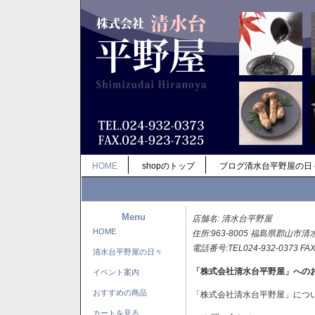
HOME
shopのトップ
ブログ清水台平野屋の日
Menu
店舗名: 清水台平野屋
HOME
住所:963-8005 福島県郡山市清
電話番号:TEL024-932-0373 FAX
清水台平野屋の日々
「株式会社清水台平野屋」への
イベント案内
おすすめの商品
「株式会社清水台平野屋」につ
カートを見る