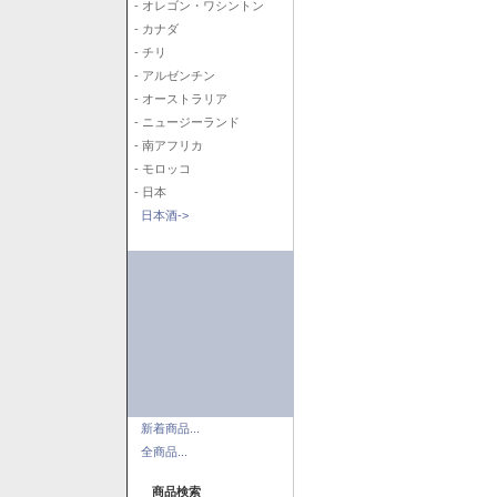
- オレゴン・ワシントン
- カナダ
- チリ
- アルゼンチン
- オーストラリア
- ニュージーランド
- 南アフリカ
- モロッコ
- 日本
日本酒->
新着商品...
全商品...
商品検索