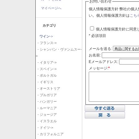
お問い合わせ
マイページへ
個人情報保護方針 弊社の個人情報保護方針に同意される場合はチェックボックスをクリックしてくださ
い。個人情報保護方針は
こち
カテゴリ
個人情報保護方針に同意
* 必須項目
ワイン
->
- フランス->
メールを送る:
- シャンパン・ヴァンムスー-
お名前:
>
Eメールアドレス:
- イタリア->
メッセージ:
*
- スペイン->
- ポルトガル
- イギリス
- オーストリア
- ブルガリア
- ハンガリー
- ルーマニア
- ジョージア
- イスラエル
- ドイツ->
- カリフォルニア