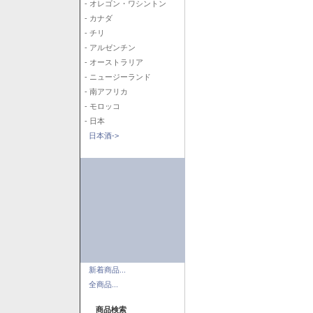
- オレゴン・ワシントン
- カナダ
- チリ
- アルゼンチン
- オーストラリア
- ニュージーランド
- 南アフリカ
- モロッコ
- 日本
日本酒->
新着商品...
全商品...
商品検索