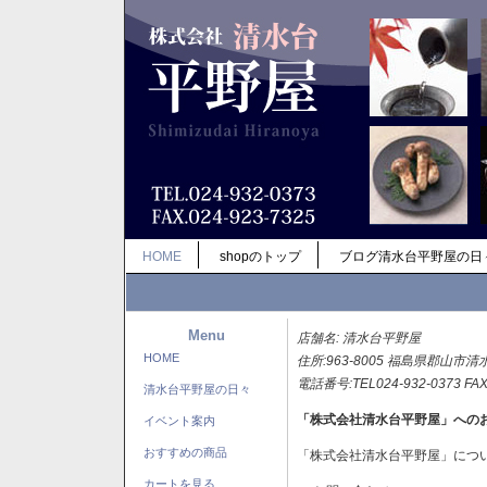
HOME
shopのトップ
ブログ清水台平野屋の日
Menu
店舗名: 清水台平野屋
HOME
住所:963-8005 福島県郡山市清
電話番号:TEL024-932-0373 FAX
清水台平野屋の日々
「株式会社清水台平野屋」への
イベント案内
おすすめの商品
「株式会社清水台平野屋」につ
カートを見る