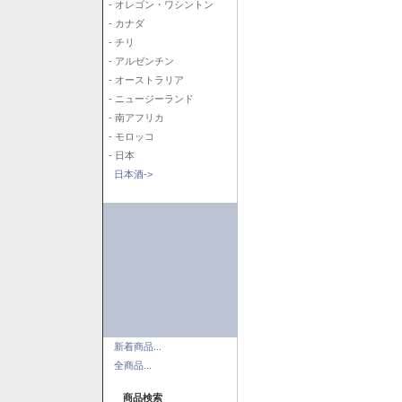
- オレゴン・ワシントン
- カナダ
- チリ
- アルゼンチン
- オーストラリア
- ニュージーランド
- 南アフリカ
- モロッコ
- 日本
日本酒->
新着商品...
全商品...
商品検索