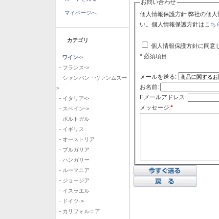
お問い合わせ
マイページへ
個人情報保護方針 弊社の個人情報保護方針に同意される場合はチェックボックスをクリックしてくださ
い。個人情報保護方針は
こち
カテゴリ
個人情報保護方針に同意
* 必須項目
ワイン
->
- フランス->
メールを送る:
- シャンパン・ヴァンムスー-
お名前:
>
Eメールアドレス:
- イタリア->
メッセージ:
*
- スペイン->
- ポルトガル
- イギリス
- オーストリア
- ブルガリア
- ハンガリー
- ルーマニア
- ジョージア
- イスラエル
- ドイツ->
- カリフォルニア