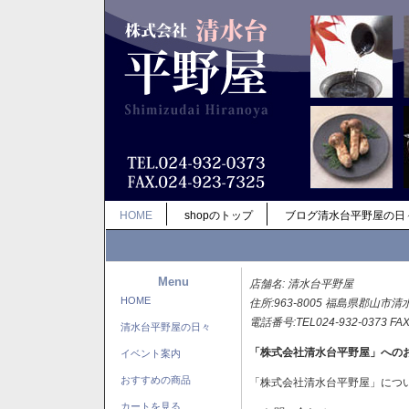
HOME
shopのトップ
ブログ清水台平野屋の日
Menu
店舗名: 清水台平野屋
HOME
住所:963-8005 福島県郡山市清
電話番号:TEL024-932-0373 FAX
清水台平野屋の日々
「株式会社清水台平野屋」への
イベント案内
おすすめの商品
「株式会社清水台平野屋」につ
カートを見る