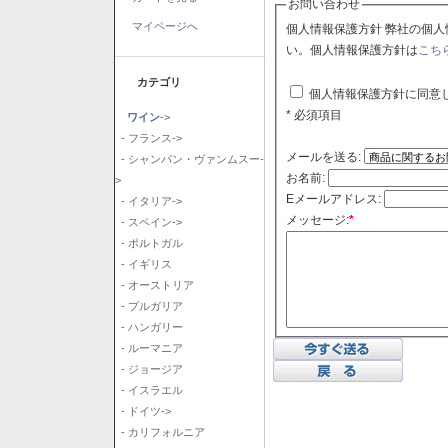
お問い合わせ
マイページへ
個人情報保護方針 弊社の個人情報保護方針に同意される場合はチェックボックスをクリックしてくださ
い。個人情報保護方針は
こち
カテゴリ
個人情報保護方針に同意
* 必須項目
ワイン
->
- フランス->
メールを送る:
- シャンパン・ヴァンムスー-
お名前:
>
Eメールアドレス:
- イタリア->
メッセージ:
*
- スペイン->
- ポルトガル
- イギリス
- オーストリア
- ブルガリア
- ハンガリー
- ルーマニア
- ジョージア
- イスラエル
- ドイツ->
- カリフォルニア