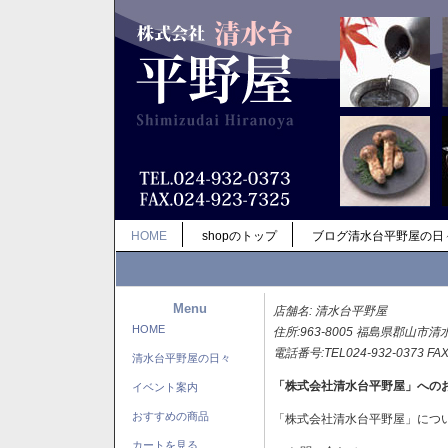
HOME
shopのトップ
ブログ清水台平野屋の日
Menu
店舗名: 清水台平野屋
HOME
住所:963-8005 福島県郡山市清
電話番号:TEL024-932-0373 FAX
清水台平野屋の日々
「株式会社清水台平野屋」への
イベント案内
おすすめの商品
「株式会社清水台平野屋」につ
カートを見る