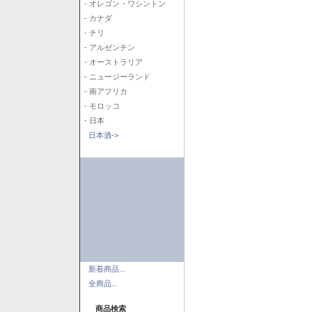
- オレゴン・ワシントン
- カナダ
- チリ
- アルゼンチン
- オーストラリア
- ニュージーランド
- 南アフリカ
- モロッコ
- 日本
日本酒->
新着商品...
全商品...
商品検索