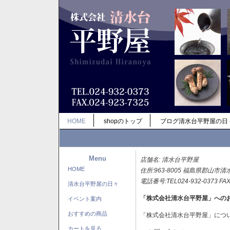
HOME
shopのトップ
ブログ清水台平野屋の日
Menu
店舗名: 清水台平野屋
HOME
住所:963-8005 福島県郡山市清
電話番号:TEL024-932-0373 FAX
清水台平野屋の日々
「株式会社清水台平野屋」への
イベント案内
おすすめの商品
「株式会社清水台平野屋」につ
カートを見る