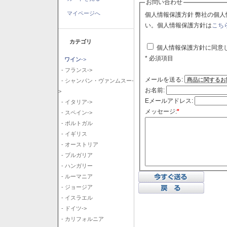
お問い合わせ
マイページへ
個人情報保護方針 弊社の個人情報保護方針に同意される場合はチェックボックスをクリックしてくださ
い。個人情報保護方針は
こち
カテゴリ
個人情報保護方針に同意
* 必須項目
ワイン
->
- フランス->
メールを送る:
- シャンパン・ヴァンムスー-
お名前:
>
Eメールアドレス:
- イタリア->
メッセージ:
*
- スペイン->
- ポルトガル
- イギリス
- オーストリア
- ブルガリア
- ハンガリー
- ルーマニア
- ジョージア
- イスラエル
- ドイツ->
- カリフォルニア