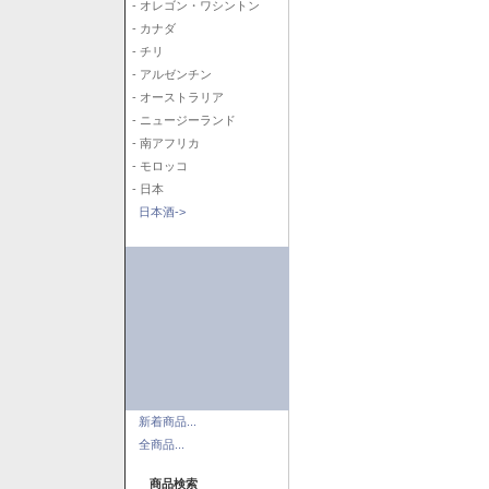
- オレゴン・ワシントン
- カナダ
- チリ
- アルゼンチン
- オーストラリア
- ニュージーランド
- 南アフリカ
- モロッコ
- 日本
日本酒->
新着商品...
全商品...
商品検索