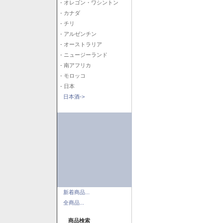
- オレゴン・ワシントン
- カナダ
- チリ
- アルゼンチン
- オーストラリア
- ニュージーランド
- 南アフリカ
- モロッコ
- 日本
日本酒->
新着商品...
全商品...
商品検索