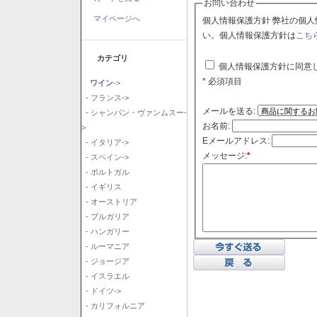
お問い合わせ
マイページへ
個人情報保護方針 弊社の個人情報保護方針に同意される場合はチェックボックスをクリックしてくださ
い。個人情報保護方針は
こち
カテゴリ
個人情報保護方針に同意
* 必須項目
ワイン
->
- フランス->
メールを送る:
- シャンパン・ヴァンムスー-
お名前:
>
Eメールアドレス:
- イタリア->
メッセージ:
*
- スペイン->
- ポルトガル
- イギリス
- オーストリア
- ブルガリア
- ハンガリー
- ルーマニア
- ジョージア
- イスラエル
- ドイツ->
- カリフォルニア