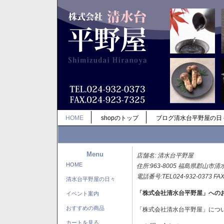
HOME
shopのトップ
ブログ清水台平野屋の日
Menu
店舗名: 清水台平野屋
HOME
住所:963-8005 福島県郡山市清
電話番号:TEL024-932-0373 FAX
清水台平野屋の日々
「株式会社清水台平野屋」への
イベント案内
おすすめの商品
「株式会社清水台平野屋」につ
カートを見る