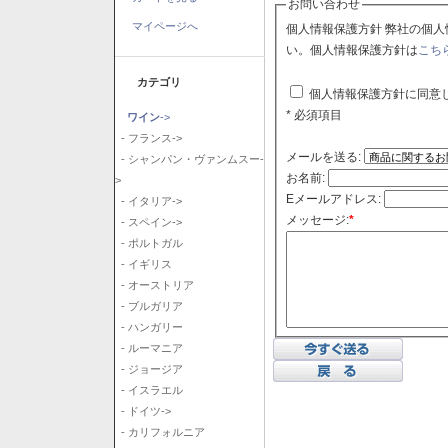
お問い合わせ
マイページへ
個人情報保護方針 弊社の個人情報保護方針に同意される場合はチェックボックスをクリックしてくださ
い。個人情報保護方針は
こち
カテゴリ
個人情報保護方針に同意
* 必須項目
ワイン
->
- フランス->
メールを送る:
- シャンパン・ヴァンムスー-
お名前:
>
Eメールアドレス:
- イタリア->
メッセージ:
*
- スペイン->
- ポルトガル
- イギリス
- オーストリア
- ブルガリア
- ハンガリー
- ルーマニア
- ジョージア
- イスラエル
- ドイツ->
- カリフォルニア