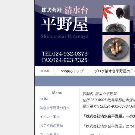
HOME
shopのトップ
ブログ清水台平野屋の日
Menu
店舗名: 清水台平野屋
HOME
住所:963-8005 福島県郡山市清
電話番号:TEL024-932-0373 FAX
清水台平野屋の日々
「株式会社清水台平野屋」への
イベント案内
おすすめの商品
「株式会社清水台平野屋」につ
カートを見る