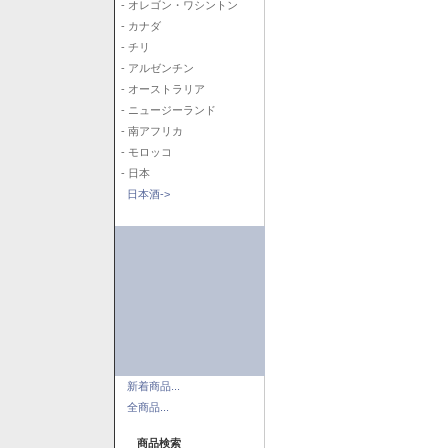
- オレゴン・ワシントン
- カナダ
- チリ
- アルゼンチン
- オーストラリア
- ニュージーランド
- 南アフリカ
- モロッコ
- 日本
日本酒->
新着商品...
全商品...
商品検索